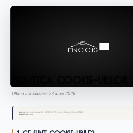
Politica Cookie-urilor
Ultima actualizare: 24 iunie 2026
Operator:
Outstanding Concept SRL · CUI: RO39363176 · Strada I.C. Brătianu 3-5, Chitila 077045
Email:
info@enocis.ro