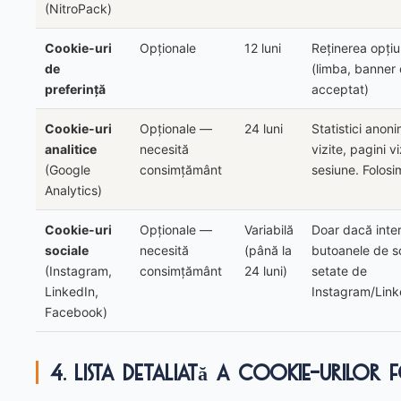
(NitroPack)
Cookie-uri
Opționale
12 luni
Reținerea opțiu
de
(limba, banner
preferință
acceptat)
Cookie-uri
Opționale —
24 luni
Statistici anon
analitice
necesită
vizite, pagini v
(Google
consimțământ
sesiune. Folosi
Analytics)
Cookie-uri
Opționale —
Variabilă
Doar dacă inter
sociale
necesită
(până la
butoanele de s
(Instagram,
consimțământ
24 luni)
setate de
LinkedIn,
Instagram/Lin
Facebook)
4. Lista detaliată a cookie-urilor f