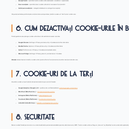
Accept toate
— permite toate cookie-urile (esențiale + analitice + opționale)
Doar esențiale
— permite doar cookie-urile strict necesare funcționării
Setări personalizate
— alegeți individual ce categorii acceptați
Vă puteți schimba preferințele oricând click-uind pe linkul „Setări cookie-uri” din footer-ul site-ului.
6. Cum dezactivați cookie-urile în 
Puteți gestiona sau șterge cookie-urile direct din setările browser-ului dvs.:
Google Chrome:
Settings → Privacy and security → Cookies and other site data
Mozilla Firefox:
Options → Privacy & Security → Cookies and Site Data
Safari:
Preferences → Privacy → Cookies and website data
Microsoft Edge:
Settings → Privacy, search, and services → Cookies
Atenție:
dezactivarea totală a cookie-urilor poate afecta funcționarea anumitor secțiuni ale site-ului.
7. Cookie-uri de la terți
Anumite cookie-uri sunt setate de servicii externe pe care le folosim:
Google Analytics (Google LLC)
— politica de confidențialitate:
policies.google.com/privacy
NitroPack (NitroPack Inc.)
—
nitropack.io/privacy-policy
Instagram (Meta Platforms)
—
help.instagram.com
Facebook (Meta Platforms)
—
facebook.com/policy.php
LinkedIn (LinkedIn Corp.)
—
linkedin.com/legal/privacy-policy
8. Securitate
Niciun cookie folosit pe enocis.ro nu colectează date personale sensibile (parole, date bancare, CNP). Toate cookie-urile au flag-uri „Secure” și „HttpOnly” acolo unde este aplicabil,