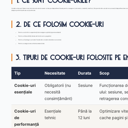
1. Ce sunt cookie-urile?
Cookie-urile sunt fișiere text mici stocate de browser-ul dvs. pe dispozitivul folosit pentru navigare (calculator, tabletă, telefon). Ele permit site-ului să recunoască dispozitivul dvs. la v
despre preferințele sau acțiunile dvs.
2. De ce folosim cookie-uri
Pentru a vă oferi o experiență de navigare optimă și personalizată
Pentru a îmbunătăți viteza de încărcare a paginilor
Pentru a înțelege cum este folosit site-ul (date statistice anonime)
Pentru a asigura securitatea sesiunii dvs.
3. Tipuri de cookie-uri folosite pe 
Tip
Necesitate
Durata
Scop
Cookie-uri
Obligatorii (nu
Sesiune
Funcționarea d
esențiale
necesită
ului: sesiune, s
consimțământ)
retragerea con
Cookie-uri
Esențiale
Până la
Optimizare vitez
de
tehnic
12 luni
cache pagini și
performanță