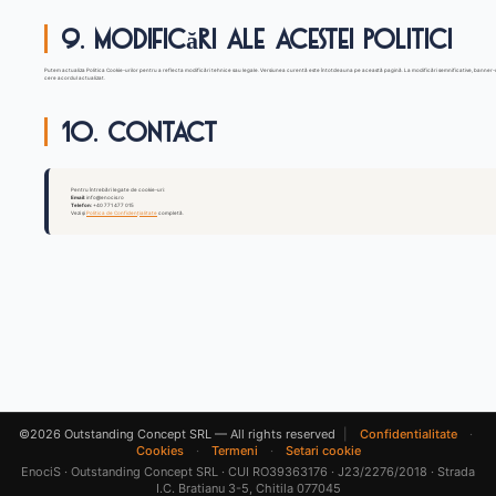
9. Modificări ale acestei politici
Putem actualiza Politica Cookie-urilor pentru a reflecta modificări tehnice sau legale. Versiunea curentă este întotdeauna pe această pagină. La modificări semnificative, banner-u
cere acordul actualizat.
10. Contact
Pentru întrebări legate de cookie-uri:
Email:
info@enocis.ro
Telefon:
+40 771 477 015
Vezi și
Politica de Confidențialitate
completă.
©2026 Outstanding Concept SRL — All rights reserved
|
Confidentialitate
·
Cookies
·
Termeni
·
Setari cookie
EnociS · Outstanding Concept SRL · CUI RO39363176 · J23/2276/2018 · Strada
I.C. Bratianu 3-5, Chitila 077045