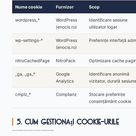
Nume cookie
Furnizor
Scop
wordpress_*
WordPress
Identificare sesiune
(enocis.ro)
utilizator logat
wp-settings-*
WordPress
Preferințe interfață adm
(enocis.ro)
nitroCachedPage
NitroPack
Optimizare cache pagi
_ga, _ga_*
Google
Identificare anonimă
Analytics
vizitator, durată sesiun
cmplz_*
Complianz
Stocare preferințe
consimțământ cookie
5. Cum gestionați cookie-urile
La prima vizită pe site, vă apare un banner unde puteți alege: