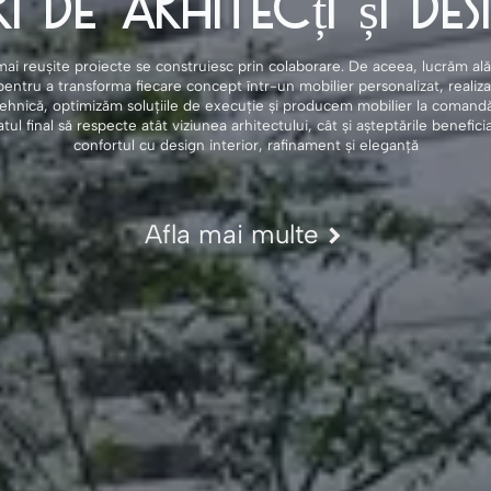
i de Arhitecți și De
i reușite proiecte se construiesc prin colaborare. De aceea, lucrăm alătu
pentru a transforma fiecare concept într-un mobilier personalizat, realiz
ehnică, optimizăm soluțiile de execuție și producem mobilier la comandă c
atul final să respecte atât viziunea arhitectului, cât și așteptările benefic
confortul cu design interior, rafinament și eleganță
Afla mai multe