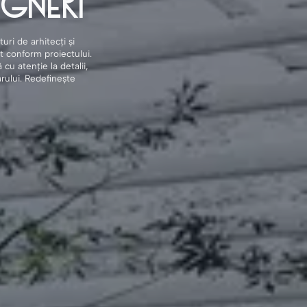
signeri
ri de arhitecți și
at conform proiectului.
u atenție la detalii,
iarului. Redefinește