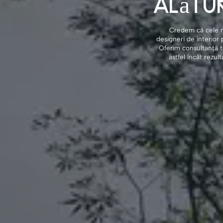
Alătur
Credem că cele ma
designeri de interior 
Oferim consultanță t
astfel încât rezult