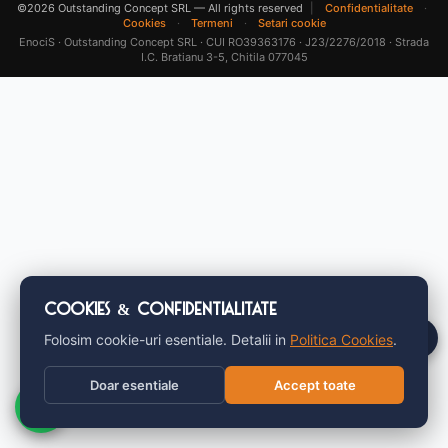
©2026 Outstanding Concept SRL — All rights reserved
|
Confidentialitate
·
Cookies
·
Termeni
·
Setari cookie
EnociS · Outstanding Concept SRL · CUI RO39363176 · J23/2276/2018 · Strada
I.C. Bratianu 3-5, Chitila 077045
Cookies & Confidentialitate
Folosim cookie-uri esentiale. Detalii in
CERE OFERTA PERSONALIZATA
Politica Cookies
.
Doar esentiale
Accept toate