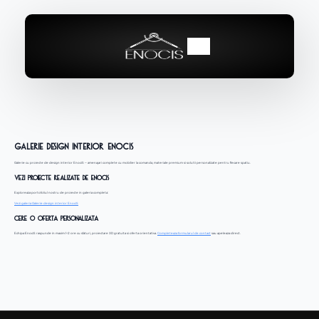
Galerie design interior EnociS
Galerie cu proiecte de design interior EnociS – amenajari complete cu mobilier la comanda, materiale premium si solutii personalizate pentru fiecare spatiu.
Vezi proiecte realizate de EnociS
Exploreaza portofoliul nostru de proiecte in galeria completa:
Vezi galeria Galerie design interior EnociS
Cere o oferta personalizata
Echipa EnociS raspunde in maxim 1-2 ore cu sfaturi, proiectare 3D gratuita si oferta orientativa.
Completeaza formularul de contact
sau apeleaza direct.